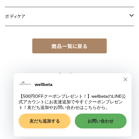
スコットランド
13honey
ボディケア
ニュージーランド
TAH（The Autehntic Honey Co.）
美身シリーズ
タスマニア
商品一覧に戻る
アームカバー
ELIXIR
モルドバ
The Scottish Bee Company
© wellbeta
Powered by
AMAYA
はちみつ美術館