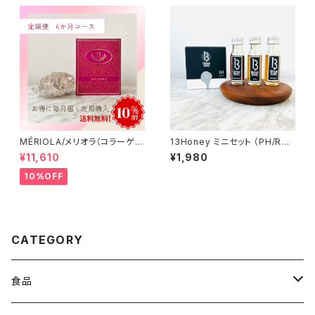
MÉRIOLA/メリオラ（コラーゲン
13Honey ミニセット （PH/RH/
サポート）定期便（6か月コース）
AV）
¥11,610
¥1,980
【送料無料】
10%OFF
CATEGORY
食品