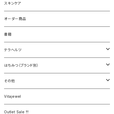
ハーブティー
スキンケア
はちみつ
オーダー商品
セット商品
ココナツオイル
書籍
オーストラリア
コラーゲン
テラヘルツ
カナダ
アミノ酸
カッサ
はちみつ（ブランド別）
ロシア
ビール酵母
HFL（Honey for Life）
その他
マレーシア
ラクトフェリン
HOLISTETIQUE
無彊福シリーズ
Vitajewel
フィリピン
HIG
美身シリーズ
Outlet Sale !!!