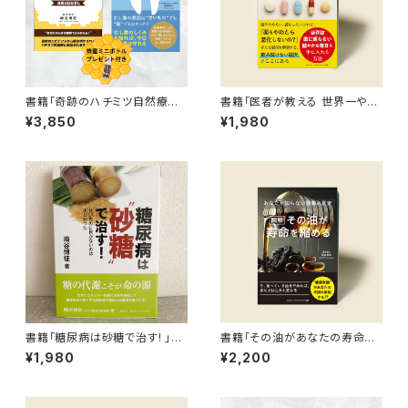
書籍「奇跡のハチミツ自然療法」
書籍「医者が教える 世界一やさ
&「世界一やさしいむし歯の教科
しい 薬のやめ方」【送料無料】
¥3,850
¥1,980
書」セット 【プレゼント付き】
書籍「糖尿病は砂糖で治す! 」
書籍「その油があなたの寿命を
【送料無料】
縮める」
¥1,980
¥2,200