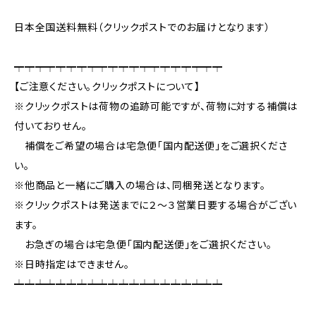
日本全国送料無料（クリックポストでのお届けとなります）
┯┯┯┯┯┯┯┯┯┯┯┯┯┯┯┯┯┯┯┯
【ご注意ください。クリックポストについて】
※クリックポストは荷物の追跡可能ですが、荷物に対する補償は
付いておりせん。
補償をご希望の場合は宅急便「国内配送便」をご選択くださ
い。
※他商品と一緒にご購入の場合は、同梱発送となります。
※クリックポストは発送までに２～３営業日要する場合がござい
ます。
お急ぎの場合は宅急便「国内配送便」をご選択ください。
※日時指定はできません。
┷┷┷┷┷┷┷┷┷┷┷┷┷┷┷┷┷┷┷┷