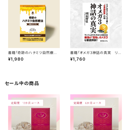
書籍「奇跡のハチミツ自然療法」
書籍「オメガ３神話の真実 リア
【送料無料】
ルサイエンスで暴く〝必須脂肪
¥1,980
¥1,760
酸〟の噓」【送料無料】
セール中の商品