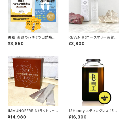
書籍「奇跡のハチミツ自然療法」
REVENIR（ローズマリー蒸留
&「世界一やさしいむし歯の教科
水）
¥3,850
¥3,800
書」セット 【プレゼント付き】
IMMUNOFERRIN（ラクトフェリ
13Honey スティングレス 1500
ン）
g
¥14,980
¥16,300