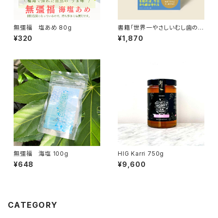
無彊福 塩あめ 80g
書籍「世界一やさしいむし歯の教
科書」【送料無料】
¥320
¥1,870
無彊福 海塩 100g
HIG Karri 750g
¥648
¥9,600
CATEGORY