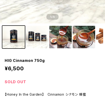
1
/5
HIG Cinnamon 750g
¥6,500
SOLD OUT
【Honey In the Garden】 Cinnamon シナモン 蜂蜜