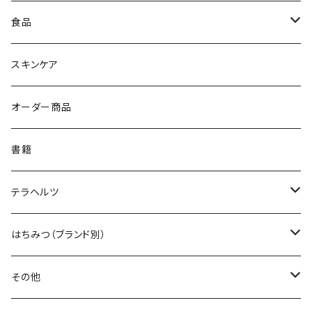
食品
ハーブティー
スキンケア
はちみつ
オーダー商品
セット商品
ココナツオイル
書籍
オーストラリア
コラーゲン
テラヘルツ
カナダ
アミノ酸
カッサ
はちみつ（ブランド別）
ロシア
ビール酵母
HFL（Honey for Life）
その他
マレーシア