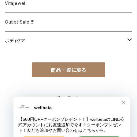
ラクトフェリン
HOLISTETIQUE
無彊福シリーズ
Vitajewel
フィリピン
HIG
美身シリーズ
Outlet Sale !!!
スコットランド
13honey
ボディケア
ニュージーランド
TAH（The Autehntic Honey Co.）
美身シリーズ
タスマニア
商品一覧に戻る
アームカバー
ELIXIR
モルドバ
The Scottish Bee Company
© wellbeta
Powered by
AMAYA
はちみつ美術館