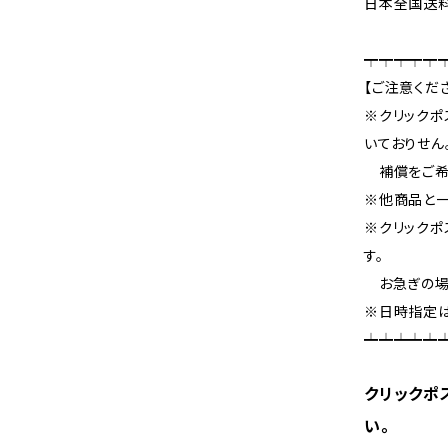
日本全国送料
┯┯┯┯┯
【ご注意くだ
※クリックポ
いておりせん
補償をご希
※他商品と一
※クリックポ
す。
お急ぎの場
※日時指定は
┷┷┷┷┷
クリックポ
い。