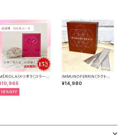
MÉRIOLA/メリオラ（コラーゲ
IMMUNOFERRIN（ラクトフェ
ンサポート）定期便（12か月コ
リン）
¥10,965
¥14,980
ース）【送料無料】
15%OFF