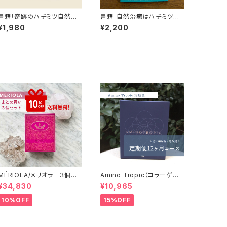
書籍「奇跡のハチミツ自然療
書籍「自然治癒はハチミツか
法」【送料無料】
ら」【送料無料】
¥1,980
¥2,200
MÉRIOLA/メリオラ ３個セッ
Amino Tropic（コラーゲン
ト 【特別価格】【送料無料】
サポート）定期便（12か月コー
¥34,830
¥10,965
ス）【送料無料】
10%OFF
15%OFF