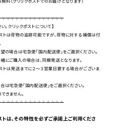
無料（クリックポストでのお届けとなります）
┯┯┯┯┯┯┯┯┯┯┯┯┯┯┯
さい。クリックポストについて】
ストは荷物の追跡可能ですが、荷物に対する補償は付
。
望の場合は宅急便「国内配送便」をご選択ください。
緒にご購入の場合は、同梱発送となります。
ストは発送までに２～３営業日要する場合がございま
合は宅急便「国内配送便」をご選択ください。
できません。
┷┷┷┷┷┷┷┷┷┷┷┷┷┷┷
ストは、その特性を必ずご承諾上ご利用くださ