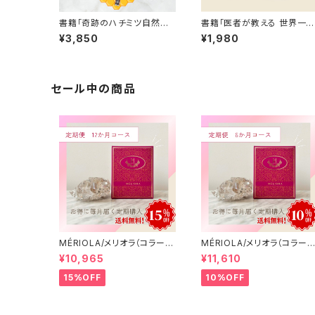
書籍「奇跡のハチミツ自然療
書籍「医者が教える 世界一や
法」&「世界一やさしいむし歯
さしい 薬のやめ方」【送料無
¥3,850
¥1,980
の教科書」セット 【プレゼン
料】
ト付き】
セール中の商品
MÉRIOLA/メリオラ（コラーゲ
MÉRIOLA/メリオラ（コラー
ンサポート）定期便（12か月コ
ンサポート）定期便（6か月コ
¥10,965
¥11,610
ース）【送料無料】
ース）【送料無料】
15%OFF
10%OFF