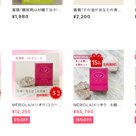
書籍「糖尿病は砂糖で治す! 」
書籍「その油があなたの寿命
【送料無料】
を縮める」
¥1,980
¥2,200
ゲ
MÉRIOLA/メリオラ（コラーゲ
MÉRIOLA/メリオラ ６個セッ
ンサポート）定期便（3か月コ
ト 【15%OFF】【送料無料】
¥12,255
¥65,790
ース）【送料無料】
5%OFF
15%OFF