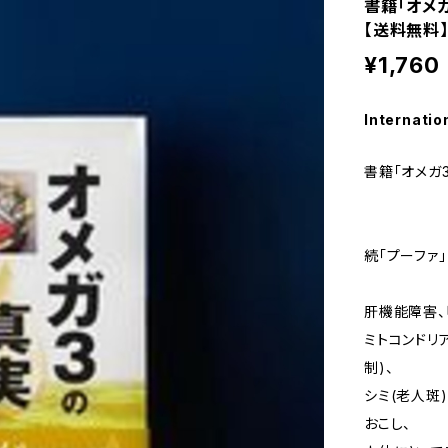
書籍「オメ
【送料無料
¥1,760
Internatio
書籍「オメガ
続「プーファ
肝機能障害、
ミトコンドリ
制)、
シミ(老人斑
おこし、