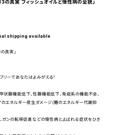
ガ3の真実 フィッシュオイルと慢性病の全貌」
】
nal shipping available
3の真実」
」フリーであなたはよみがえる!
甲状腺機能低下、性腺機能低下、免疫系の機能不全、
アのエネルギー産生ダメージ(糖のエネルギー代謝抑
)、ガンの転移促進などの慢性病とよばれる症状をひき