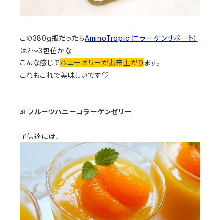
この380g瓶だったら
AminoTropic（コラーゲンサポート）
は2～3包位かな
こんな感じで
ハニーゼリーが出来上がり
ます。
これもこれで美味しいです♡
3⃣フルーツハニーコラーゲンゼリー
子供達には、