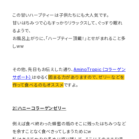
この甘いハーブティーは子供たちにも大人気です。
甘いはちみつで心もすっかりリラックスして、ぐっすり眠れ
るようで、
お風呂上がりに、「ハーブティー頂戴！」とせがまれること多
しww
その他、先日もお伝えした通り、
AminoTropic（コラーゲン
サポート）
はゆるく
固まる力がありますので、ゼリーなどを
作って食べるのもオススメ
ですよ。
2⃣ハニーコラーゲンゼリー
例えば食べ終わった蜂蜜の瓶のそこに残ったはちみつなど
を余すことなく食べきってしまうためにw