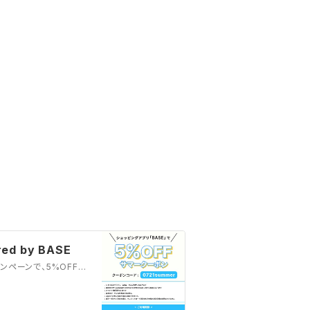
d by BASE
こんにちは。SolJewl(ソルジュール)です。「BASE」サマーキャンペーンで、5%OFFクーポンをプレゼント♪当店の商品購入画面でクーポンコード≪0618thx150≫を入力して頂けれ...