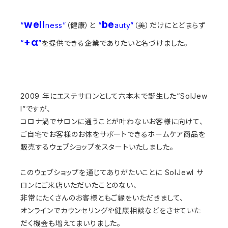
well
be
“
ness”
（健康）と
“
auty”
（美）だけにとどまらず
+α
“
”
を提供できる企業でありたいと名づけました。
2009 年にエステサロンとして六本木で誕生した“SolJew
l”ですが、
コロナ渦でサロンに通うことが叶わないお客様に向けて、
ご自宅でお客様のお体をサポートできるホームケア商品を
販売するウェブショップをスタートいたしました。
このウェブショップを通じてありがたいことに SolJewl サ
ロンにご来店いただいたことのない、
非常にたくさんのお客様ともご縁をいただきまして、
オンラインでカウンセリングや健康相談などをさせていた
だく機会も増えてまいりました。