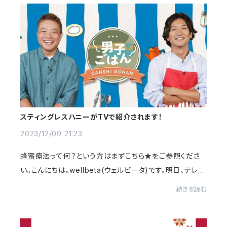
スティングレスハニーがTVで紹介されます！
2023/12/09 21:23
蜂蜜療法って何？という方はまずこちら★をご参照くださ
い。こんにちは。wellbeta(ウェルビータ)です。明日、テレビ
東京料理＆トークバラエティ番組『男子ごはん』内で【13Ho
続きを読む
ney スティングレス】が紹介されます❝...