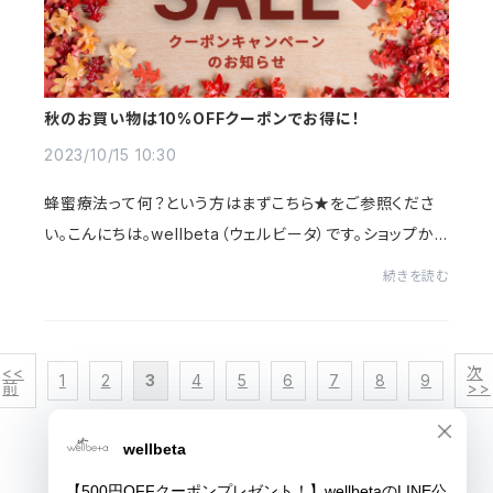
秋のお買い物は10%OFFクーポンでお得に！
2023/10/15 10:30
蜂蜜療法って何？という方はまずこちら★をご参照くださ
い。こんにちは。wellbeta（ウェルビータ）です。ショップから
のお知らせです。BASEから今週使える10%OFFクーポン
続きを読む
が配布されました！秋のお買い物がお得に！...
<<
次
1
2
3
4
5
6
7
8
9
前
>>