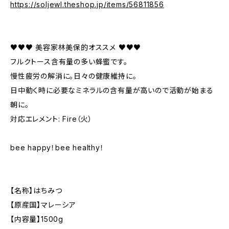
https://soljewl.theshop.jp/items/56811856
♥♥♥ 美容家林美保的オススメ ♥♥♥
フルクトース含有量の多い蜂蜜です。
慢性疲労の解消に。日々の健康維持に。
日中動く時に必要なミネラルの含有量が高いので活動が始まる
朝に。
対応エレメント: Fire（火）
bee happy！bee healthy！
【名称】はちみつ
【原産国】マレーシア
【内容量】1500g