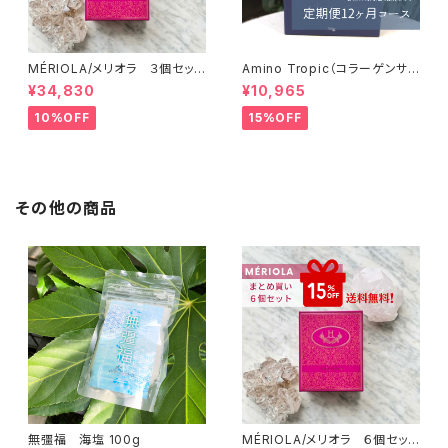
MÉRIOLA/メリオラ ３個セッ
Amino Tropic（コラーゲンサ
ト 【特別価格】【送料無料】
ポート）定期便（12か月コース）
¥34,830
¥10,965
【送料無料】
10%OFF
15%OFF
その他の商品
無彊福 海塩 100g
MÉRIOLA/メリオラ ６個セッ