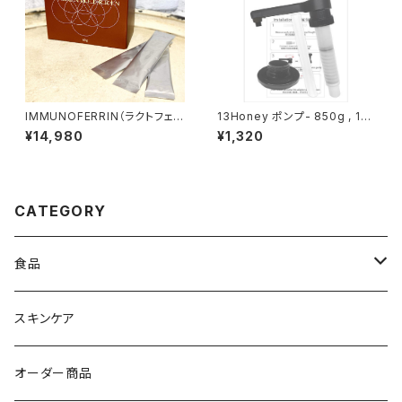
IMMUNOFERRIN（ラクトフェリ
13Honey ポンプ- 850g , 150
ン）
0g 用
¥14,980
¥1,320
CATEGORY
食品
ハーブティー
スキンケア
はちみつ
オーダー商品