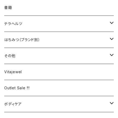
セット商品
ココナツオイル
書籍
オーストラリア
コラーゲン
テラヘルツ
カナダ
アミノ酸
カッサ
はちみつ（ブランド別）
ロシア
ビール酵母
HFL（Honey for Life）
その他
マレーシア
ラクトフェリン
HOLISTETIQUE
無彊福シリーズ
Vitajewel
フィリピン
HIG
美身シリーズ
Outlet Sale !!!
スコットランド
13honey
ボディケア
ニュージーランド