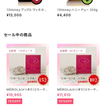
13Honey アップル ヴィネガー
13Honey ハニーデュー 250g
1500g
¥13,000
¥4,400
セール中の商品
MÉRIOLA/メリオラ（コラーゲン
MÉRIOLA/メリオラ（コラーゲン
サポート）定期便（12か月コー
サポート）定期便（6か月コース）
¥10,965
¥11,610
ス）【送料無料】
【送料無料】
15%OFF
10%OFF