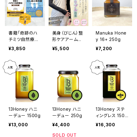
書籍「奇跡のハ
美身（びじん）整
Manuka Hone
チミツ自然療
形ケアアームカ
y 16+ 250g
法」&「世界一や
バー（UVカット）
¥3,850
¥5,500
¥7,200
さしいむし歯の
【送料込み】
教科書」セット
【プレゼント付
き】
13Honey ハニ
13Honey ハニ
13Honey ステ
ーデュー 1500g
ーデュー 250g
ィングレス 1500
g
¥13,000
¥4,400
¥16,300
SOLD OUT