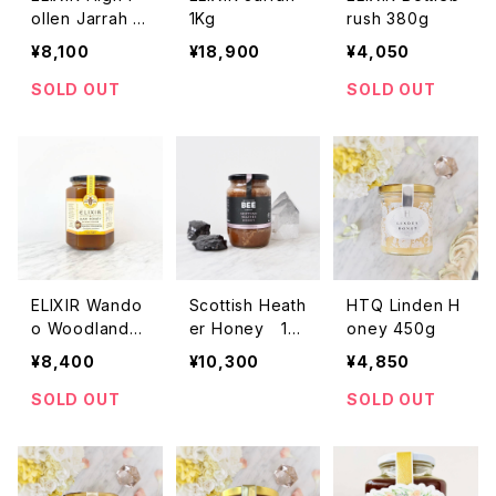
ollen Jarrah 3
1Kg
rush 380g
80g
¥8,100
¥18,900
¥4,050
SOLD OUT
SOLD OUT
ELIXIR Wando
Scottish Heath
HTQ Linden H
o Woodlands
er Honey 1K
oney 450g
1Kg
g
¥8,400
¥10,300
¥4,850
SOLD OUT
SOLD OUT