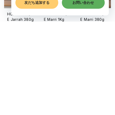
HOLISTETIQU
HOLISTETIQU
HOLISTETIQU
E Jarrah 380g
E Marri 1Kg
E Marri 380g
¥8,000
¥8,300
¥4,200
SOLD OUT
SOLD OUT
SOLD OUT
キーワードから探す
カテゴリから探す
HOLISTETIQU
HOLISTETIQU
HOLISTETIQU
E Karri 1Kg
E Karri 380g
E White Gum 1
Kg
食品
¥9,900
¥4,800
¥8,200
SOLD OUT
SOLD OUT
SOLD OUT
スキンケア