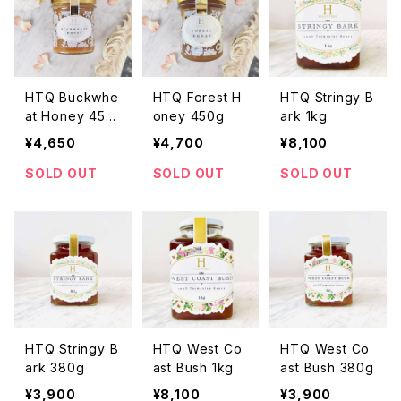
HTQ Buckwhe
HTQ Forest H
HTQ Stringy B
at Honey 450
oney 450g
ark 1kg
g
¥4,650
¥4,700
¥8,100
SOLD OUT
SOLD OUT
SOLD OUT
HTQ Stringy B
HTQ West Co
HTQ West Co
ark 380g
ast Bush 1kg
ast Bush 380g
¥3,900
¥8,100
¥3,900