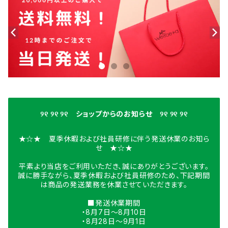
୨୧ ୨୧ ୨୧ ショップからのお知らせ ୨୧ ୨୧ ୨୧
★☆★ 夏季休暇および社員研修に伴う発送休業のお知ら
せ ★☆★
平素より当店をご利用いただき、誠にありがとうございます。
誠に勝手ながら、夏季休暇および社員研修のため、下記期間
は商品の発送業務を休業させていただきます。
■発送休業期間
・8月7日〜8月10日
・8月28日〜9月1日