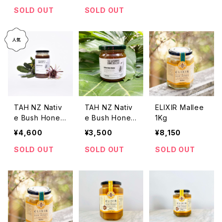
SOLD OUT
SOLD OUT
TAH NZ Nativ
TAH NZ Nativ
ELIXIR Mallee
e Bush Honey
e Bush Honey
1Kg
NZ産ネイティ
NZ産ネイティ
¥4,600
¥3,500
¥8,150
ブハニー 500g
ブハニー 250g
SOLD OUT
SOLD OUT
SOLD OUT