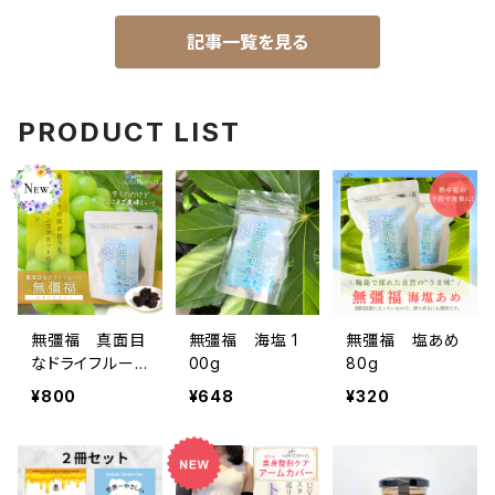
記事一覧を見る
PRODUCT LIST
無彊福 真面目
無彊福 海塩 1
無彊福 塩あめ
なドライフルー
00g
80g
ツ（シャインマス
¥800
¥648
¥320
カット）